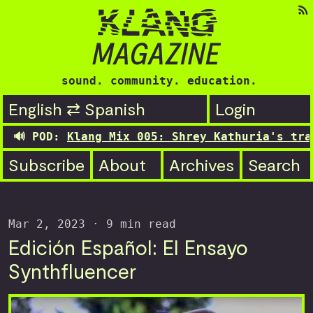
sound. community. education.
English ⇄ Spanish
Login
OD:
Klang Mix 005: Shrey Kathuria's transitio
Subscribe
About
Archives
Search
Mar 2, 2023
· 9 min read
Edición Español: El Ensayo
Synthfluencer