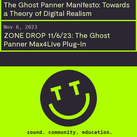
The Ghost Panner Manifesto: Towards
a Theory of Digital Realism
Nov 6, 2023
ZONE DROP 11/6/23: The Ghost
Panner Max4Live Plug-In
sound. community. education.